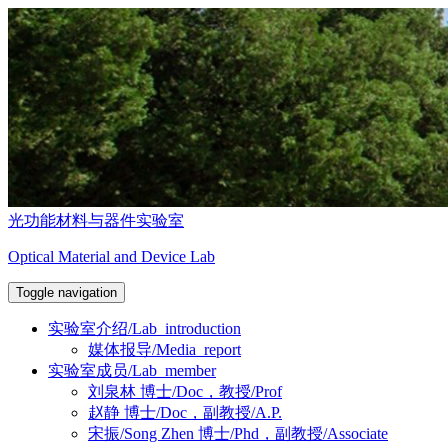
跳
至
正
文
光功能材料与器件实验室
Optical Material and Device Lab
Toggle navigation
实验室介绍/Lab_introduction
媒体报导/Media_report
实验室成员/Lab_member
刘泉林 博士/Doc，教授/Prof
赵静 博士/Doc，副教授/A.P.
宋振/Song Zhen 博士/Phd，副教授/Associate