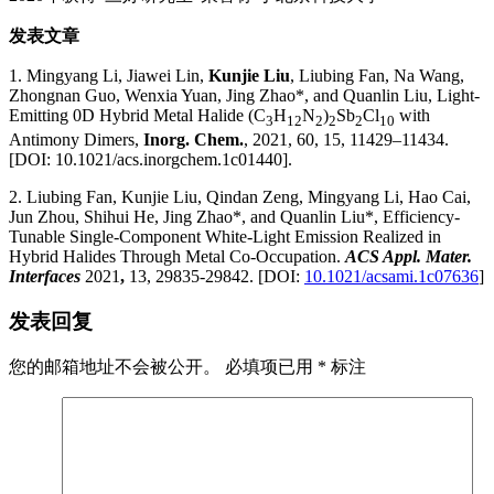
发表文章
1.
Mingyang Li, Jiawei Lin,
Kunjie Liu
, Liubing Fan, Na Wang,
Zhongnan Guo, Wenxia Yuan, Jing Zhao*, and Quanlin Liu, Light-
Emitting 0D Hybrid Metal Halide (C
H
N
)
Sb
Cl
with
3
12
2
2
2
10
Antimony Dimers,
Inorg. Chem.
, 2021, 60, 15, 11429–11434.
[DOI: 10.1021/acs.inorgchem.1c01440].
2. Liubing Fan, Kunjie Liu, Qindan Zeng, Mingyang Li, Hao Cai,
Jun Zhou, Shihui He, Jing Zhao*, and Quanlin Liu*, Efficiency-
Tunable Single-Component White-Light Emission Realized in
Hybrid Halides Through Metal Co-Occupation.
ACS Appl. Mater.
Interfaces
2021
,
13, 29835-29842. [DOI:
10.1021/acsami.1c07636
]
发表回复
您的邮箱地址不会被公开。
必填项已用
*
标注